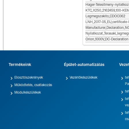
Hager-Telesitmeny-nyilatkoz
KTC_X250_2162459_100-K
Legmegszakito_CDOC062
LNH_2017-05_EU_certificat
Manufacturer_Declaration_
Nyilatkozat_Terasaki_legmeg
Orion_1000V_DC-Declaration
Termékeink
Épület-automatizálás
Veze



Elosztószekrények
Vezérlőkészülékek
te
Pa

Működtetés, csatlakozás

te

Modulkészülékek

te
ve

te
cs