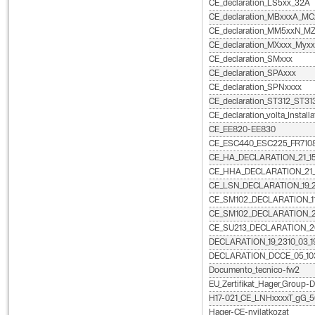
CE_declaration_LS5xx_32A
CE_declaration_MBxxxA_MC
CE_declaration_MM5xxN_M
CE_declaration_MXxxx_Myxx
CE_declaration_SMxxx
CE_declaration_SPAxxx
CE_declaration_SPNxxxx
CE_declaration_ST312_ST31
CE_declaration_volta_Installa
CE_EE820-EE830
CE_ESC440_ESC225_FR710
CE_HA_DECLARATION_21_15
CE_HHA_DECLARATION_21_1
CE_LSN_DECLARATION_19_2
CE_SM102_DECLARATION_11_
CE_SM102_DECLARATION_2
CE_SU213_DECLARATION_20
DECLARATION_19_2310_03_1
DECLARATION_DCCE_05_103
Documento_tecnico-fw2
EU_Zertifikat_Hager_Group-
H17-021_CE_LNHxxxxT_gG_5
Hager-CE-nyilatkozat