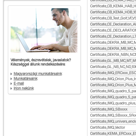
Certificate_CB_KEMA_HAB
Certificate_CB_KEMA_HAB
Certificate_CB_KEMA_HDB_1
Certificate_CB_Test_Golf_VF_V
Certificate_CE_Declaration
Certificate_CE_DECLARATIO
Certificate_CE_Declaration
Certificate_DEKRA_MB_MC
Certificate_DEKRA_MB_M
Certificate_DEKRA_NBN_N
Vélemények, észrevételek, javaslatok?
Certificate_GL_MB_MC_MT_
Készséggel állunk rendelkezésére:
Certificate_GL_NB_NC_ND_1
Certificate_IMQ_ERCxxx_ES
Magyarországi munkatársaink
Munkatársaink
Certificate_IMQ_Orion_Plus_I
E-mail
Certificate_IMQ_Orion_Plus_M
Írjon nekünk
Certificate_IMQ_quadro_5_pa
Certificate_IMQ_quadro_5_p
Certificate_IMQ_quadro_plus
Certificate_IMQ_SBxxxx
Certificate_IMQ_SBxxxx_SFx
Certificate_IMQ_univers_encl
Certificate_IMQ_Vector
Certificate_KEMA_ERCxxx_