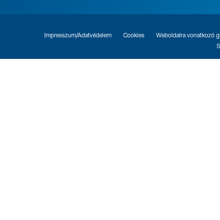
Impresszum/Adatvédelem
Cookies
Weboldalra vonatkozó gl
S