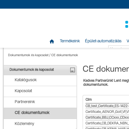

Termékeink
Épület-automatizálás
V
Dokumentumok és kapcsolat
/
CE dokumentumok
CE dokume
Dokumentumok és kapcsolat
Katalógusok
Kedves Partnerünk! Lent megt
dokumentumok.
Kapcsolat
Cím
Partnereink
CB_test_Certificate_ES-14
Certificate_AENOR_Golf_VF_V
CE dokumentumok
Certificate_BBJ_CCxxx_CDx
Certificate_CB_DEKRA_NB
Közlemény