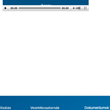
00:00
00:00
tizálás
Vezetékcsatornák
Dokumentumok é