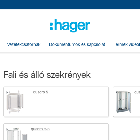
Vezetékcsatornák
Dokumentumok és kapcsolat
Termék videó
Fali és álló szekrények
quadro 5
qua
quadro evo