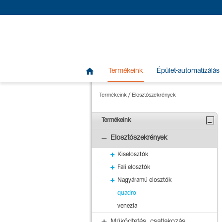

Termékeink
Épület-automatizálás
Termékeink
/
Elosztószekrények
Termékeink
Elosztószekrények
Kiselosztók
Fali elosztók
Nagyáramú elosztók
quadro
venezia