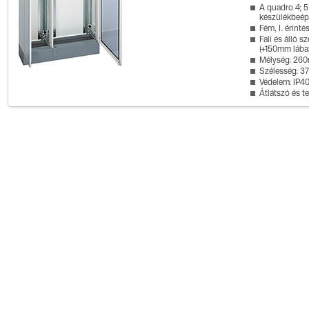
A quadro 4; 5
készülékbeépí
Fém, I. érinté
Fali és álló
(+150mm lába
Mélység: 26
Szélesség: 3
Védelem: IP40
Átlátszó és tel