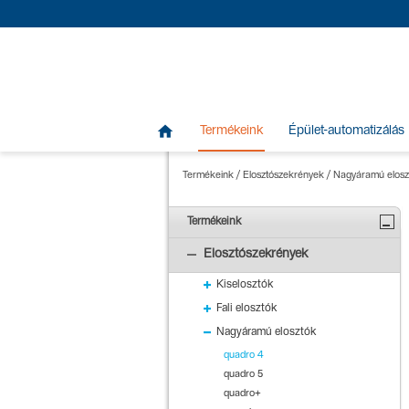

Termékeink
Épület-automatizálás
Termékeink
/
Elosztószekrények
/
Nagyáramú elosz
Termékeink
Elosztószekrények
Kiselosztók
Fali elosztók
Nagyáramú elosztók
quadro 4
quadro 5
quadro+