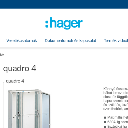
Vezetékcsatornák
Dokumentumok és kapcsolat
Termék videó
tók
quadro 4
quadro 4
Könnyű összesze
hátsó lemez, olda
elosztók függől
Lapra szerelt c
és szállítás, to
szerelhetőek, am
Maximális hel
630A-ig szer
Esztétikai ha