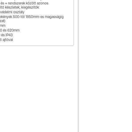
 és + rendszerek között azonos
tő készletek, kiegészítők
svédelmi osztály
 szekények 500-től 1850mm-es magasságig
zat)
0mm
70 és 620mm
 és IP43
i ajtóval