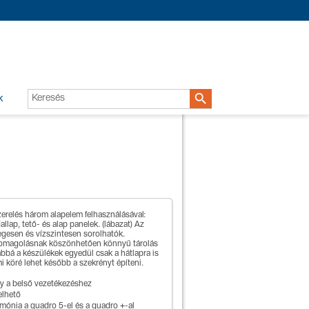

k
relés három alapelem felhasználásával:
llap, tető- és alap panelek. (lábazat) Az
egesen és vízszintesen sorolhatók.
somagolásnak köszönhetően könnyű tárolás
vábbá a készülékek egyedül csak a hátlapra is
i köré lehet később a szekrényt építeni.
y a belső vezetékezéshez
elhető
rmónia a quadro 5-el és a quadro +-al