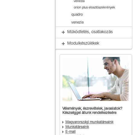
venezia
orion plus elosztószekrények
quadro
venezia
Működtetés, csatlakozás
Modulkészülékek
Vélemények, észrevételek, javaslatok?
Készséggel állunk rendelkezésére:
Magyarországi munkatársaink
Munkatársaink
E-mail