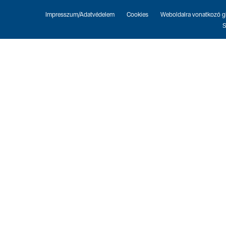
Impresszum/Adatvédelem
Cookies
Weboldalra vonatkozó gl
S