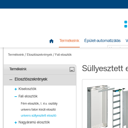

Termékeink
Épület-automatizálás
V
Termékeink
/
Elosztószekrények
/
Fali elosztók
Süllyesztett
Termékeink
Elosztószekrények
Kiselosztók
Fali elosztók
Fém elosztók, I. é.v. osztály
univers falon kívüli elosztó
univers süllyesztett elosztó
Nagyáramú elosztók