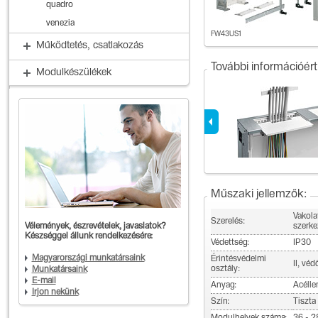
quadro
venezia
FW43US1
Működtetés, csatlakozás
További információért
Modulkészülékek
Műszaki jellemzők:
Vakola
Szerelés:
Vélemények, észrevételek, javaslatok?
szerke
Készséggel állunk rendelkezésére:
Védettség:
IP30
Magyarországi munkatársaink
Érintésvédelmi
II, véd
osztály:
Munkatársaink
E-mail
Anyag:
Acéll
Írjon nekünk
Szín:
Tiszta