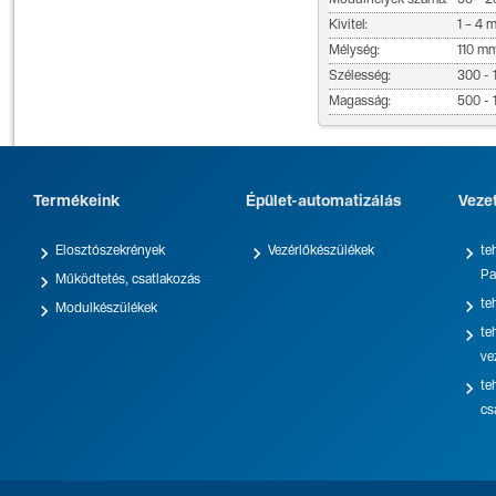
Modulhelyek száma:
36 - 2
Kivitel:
1 – 4 
Mélység:
110 m
Szélesség:
300 -
Magasság:
500 -
Termékeink
Épület-automatizálás
Veze



Elosztószekrények
Vezérlőkészülékek
te
Pa

Működtetés, csatlakozás

te

Modulkészülékek

te
ve

te
cs