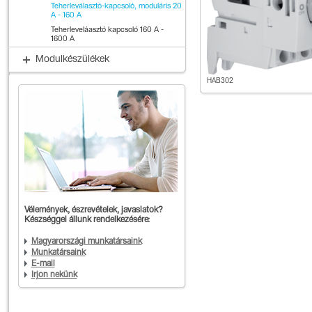
Teherleválasztó-kapcsoló, moduláris 20
A - 160 A
Teherleveláasztó kapcsoló 160 A -
1600 A
Modulkészülékek
HAB302
Vélemények, észrevételek, javaslatok?
Készséggel állunk rendelkezésére:
Magyarországi munkatársaink
Munkatársaink
E-mail
Írjon nekünk