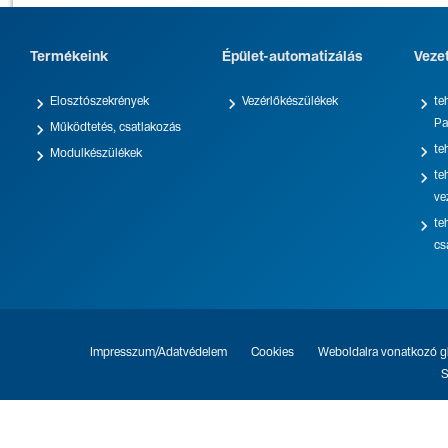
Termékeink
Épület-automatizálás
Veze



Elosztószekrények
Vezérlőkészülékek
te
Pa

Működtetés, csatlakozás

te

Modulkészülékek

te
ve

te
cs
Impresszum/Adatvédelem
Cookies
Weboldalra vonatkozó gl
S