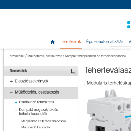

Termékeink
Épület-automatizálás
V
Termékeink
/
Működtetés, csatlakozás
/
Kompakt megszakítók és terheléskapcsolók
Teherleválas
Termékeink
Elosztószekrények
Moduláris terheléska
Működtetés, csatlakozás
Csatlakozó rendszerek
Kompakt megszakítók és
terheléskapcsolók
Megszakító és terheléskapcsoló
Motorvédő kapcsoló