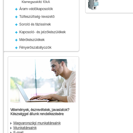
Kismegszakító 10kA
Áram-védőkapcsolók
Túlfeszültség-levezető
Soroló és fázissínek
Kapcsoló- és jelzőkészülékek
Mérőkészülékek
Fényerőszabályozók
Vélemények, észrevételek, javaslatok?
Készséggel állunk rendelkezésére:
Magyarországi munkatársaink
Munkatársaink