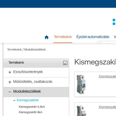

Termékeink
Épület-automatizálás
V
Termékeink
/
Modulkészülékek
Kismegszakí
Termékeink
Elosztószekrények
Kismegszakí
Működtetés, csatlakozás
Modulkészülékek
Kismegszakítók
Kismegszakító 4,5kA
Kismegszakí
Kismegszakító 6kA