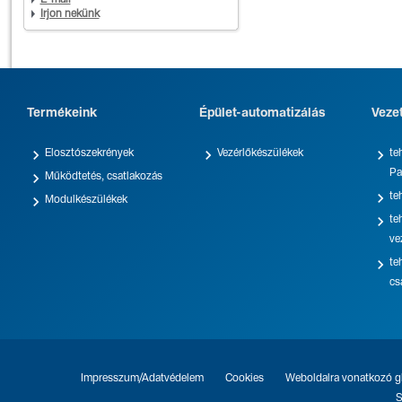
E-mail
Írjon nekünk
Termékeink
Épület-automatizálás
Veze



Elosztószekrények
Vezérlőkészülékek
te
Pa

Működtetés, csatlakozás

te

Modulkészülékek

te
ve

te
cs
Impresszum/Adatvédelem
Cookies
Weboldalra vonatkozó gl
S