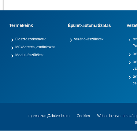
Termékeink
Épület-automatizálás
Veze



Elosztószekrények
Vezérlőkészülékek
te
Pa

Működtetés, csatlakozás

te

Modulkészülékek

te
ve

te
cs
Impresszum/Adatvédelem
Cookies
Weboldalra vonatkozó gl
S