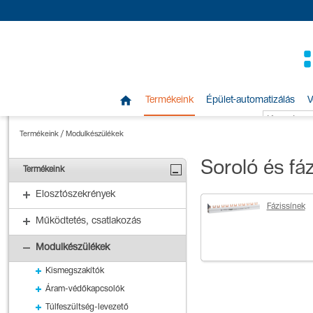

Termékeink
Épület-automatizálás
V
Termékeink
/
Modulkészülékek
Soroló és fá
Termékeink
Elosztószekrények
Fázissínek
Működtetés, csatlakozás
Modulkészülékek
Kismegszakítók
Áram-védőkapcsolók
Túlfeszültség-levezető