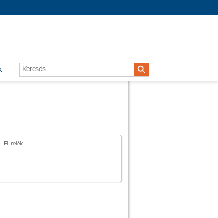

k
Fi-relék