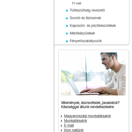
FI-relé
Túlfeszültség-levezető
Soroló és fázissínek
Kapcsoló- és jelzőkészülékek
Mérőkészülékek
Fényerőszabályozók
Vélemények, észrevételek, javaslatok?
Készséggel állunk rendelkezésére:
Magyarországi munkatársaink
Munkatársaink
E-mail
Írjon nekünk