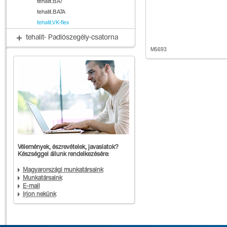
tehalit.BA7
tehalit.BA7A
tehalit.VK-flex
tehalit- Padlószegély-csatorna
M5693
Vélemények, észrevételek, javaslatok?
Készséggel állunk rendelkezésére:
Magyarországi munkatársaink
Munkatársaink
E-mail
Írjon nekünk