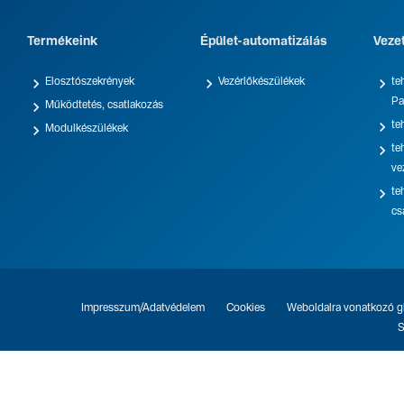
Termékeink
Épület-automatizálás
Veze



Elosztószekrények
Vezérlőkészülékek
te
Pa

Működtetés, csatlakozás

te

Modulkészülékek

te
ve

te
cs
Impresszum/Adatvédelem
Cookies
Weboldalra vonatkozó gl
S