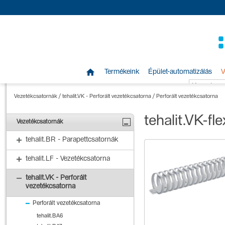

Termékeink
Épület-automatizálás
V
Vezetékcsatornák
/
tehalit.VK - Perforált vezetékcsatorna
/
Perforált vezetékcsatorna
tehalit.VK-fle
Vezetékcsatornák
tehalit.BR - Parapettcsatornák
tehalit.LF - Vezetékcsatorna
tehalit.VK - Perforált
vezetékcsatorna
Perforált vezetékcsatorna
tehalit.BA6