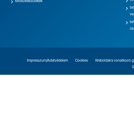

te

Modulkészülékek

te
ve

te
cs
Impresszum/Adatvédelem
Cookies
Weboldalra vonatkozó gl
S