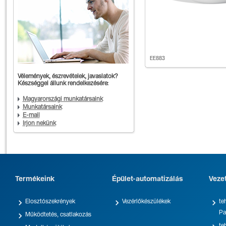
EE883
Vélemények, észrevételek, javaslatok?
Készséggel állunk rendelkezésére:
Magyarországi munkatársaink
Munkatársaink
E-mail
Írjon nekünk
Termékeink
Épület-automatizálás
Veze



Elosztószekrények
Vezérlőkészülékek
te
Pa

Működtetés, csatlakozás