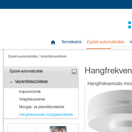

Termékeink
Épület-automatizálás
V
Épület-automatizálás
/
Vezérlőkészülékek
Hangfrekven
Épület-automatizálás
Vezérlőkészülékek
Hangfrekvenciás mo
Kapcsolóórák
Világításvezérlés
Mozgás- és jelenlétérzékelők
Hangfrekvenciás mozgásérzékelők