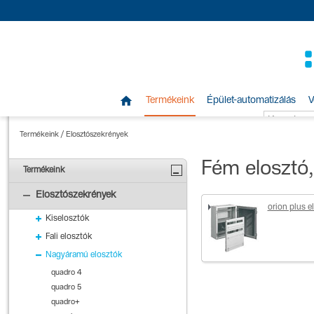

Termékeink
Épület-automatizálás
V
Termékeink
/
Elosztószekrények
Fém elosztó,
Termékeink
Elosztószekrények
orion plus e
Kiselosztók
Fali elosztók
Nagyáramú elosztók
quadro 4
quadro 5
quadro+