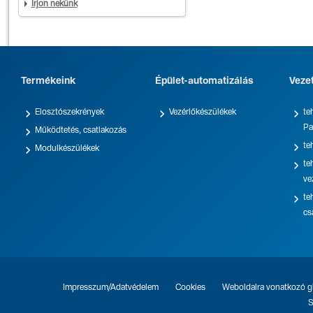
Írjon nekünk
Termékeink
Épület-automatizálás
Veze



Elosztószekrények
Vezérlőkészülékek
te
Pa

Működtetés, csatlakozás

te

Modulkészülékek

te
ve

te
cs
Impresszum/Adatvédelem
Cookies
Weboldalra vonatkozó gl
S