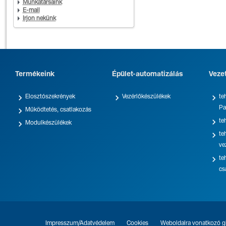
Munkatársaink
E-mail
Írjon nekünk
Termékeink
Épület-automatizálás
Veze



Elosztószekrények
Vezérlőkészülékek
te
Pa

Működtetés, csatlakozás

te

Modulkészülékek

te
ve

te
cs
Impresszum/Adatvédelem
Cookies
Weboldalra vonatkozó gl