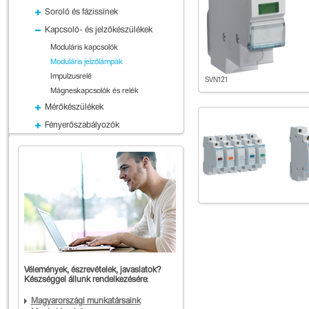
Soroló és fázissínek
Kapcsoló- és jelzőkészülékek
Moduláris kapcsolók
Moduláris jelzőlámpák
Impulzusrelé
SVN121
Mágneskapcsolók és relék
Mérőkészülékek
Fényerőszabályozók
Vélemények, észrevételek, javaslatok?
Készséggel állunk rendelkezésére:
Magyarországi munkatársaink