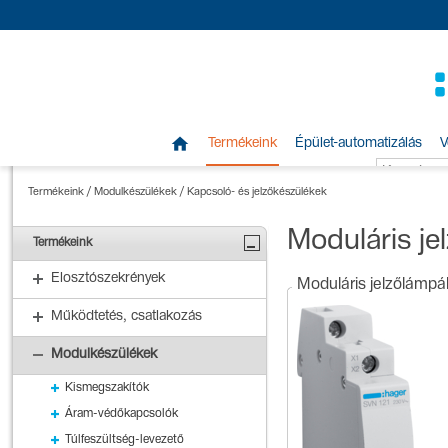

Termékeink
Épület-automatizálás
V
Termékeink
/
Modulkészülékek
/
Kapcsoló- és jelzőkészülékek
Moduláris j
Termékeink
Elosztószekrények
Moduláris jelzőlámpá
Működtetés, csatlakozás
Modulkészülékek
Kismegszakítók
Áram-védőkapcsolók
Túlfeszültség-levezető