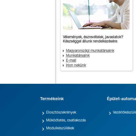
Vélemények, észrevételek, javaslatok?
Készséggel állunk rendelkezésére:
Magyarországi munkatársaink
Munkatársaink
E-mail
Írjon nekünk
Termékeink
Épület-automa


Elosztószekrények
Vezérlőkészül

Működtetés, csatlakozás

Modulkészülékek