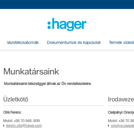
Vezetékcsatornák
Dokumentumok és kapcsolat
Termék videó
Munkatársaink
Munkatársaink készséggel állnak az Ön rendelkezésére.
Üzletkötő
Irodaveze
Ollé Ferenc
Csépányi Orsoly
Mobil: +36 70 945-1819
Mobil: +36 70 3
ferenc.olle@hager.com
orsolya.csepa