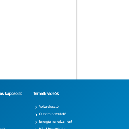
s kapcsolat
Termék videók

Volta elosztó

Quadro bemutató

Energiamenedzsment