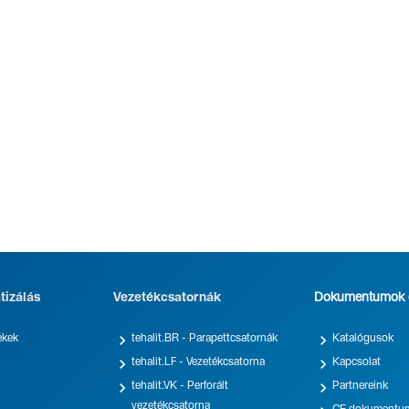
tizálás
Vezetékcsatornák
Dokumentumok é


ékek
tehalit.BR - Parapettcsatornák
Katalógusok


tehalit.LF - Vezetékcsatorna
Kapcsolat


tehalit.VK - Perforált
Partnereink
vezetékcsatorna