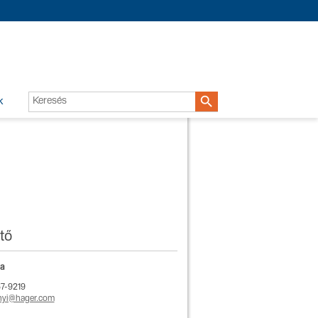

k
tő
a
67-9219
nyi@hager.com