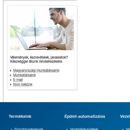
Vélemények, észrevételek, javaslatok?
Készséggel állunk rendelkezésére:
Magyarországi munkatársaink
Munkatársaink
E-mail
Írjon nekünk
Termékeink
Épület-automatizálás
Veze
Elosztószekrények
Vezérlőkészülékek
te