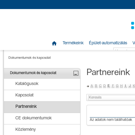

Termékeink
Épület-automatizálás
V
Dokumentumok és kapcsolat
Partnereink
Dokumentumok és kapcsolat
Katalógusok
A
B
C
D
E
F
G
H
I
J
K
Kapcsolat
Partnereink
CE dokumentumok
Az adatok nem találhatóak
Közlemény