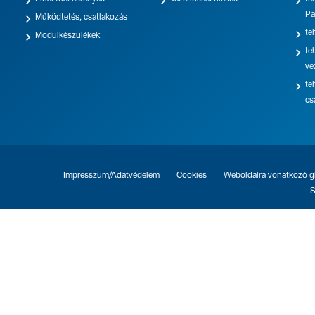



Pa

Működtetés, csatlakozás

te

Modulkészülékek

te
ve

te
cs
Impresszum/Adatvédelem
Cookies
Weboldalra vonatkozó gl
S