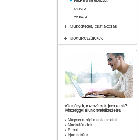
Nagyáramú elosztók
quadro
venezia
Működtetés, csatlakozás
Modulkészülékek
Vélemények, észrevételek, javaslatok?
Készséggel állunk rendelkezésére:
Magyarországi munkatársaink
Munkatársaink
E-mail
Írjon nekünk