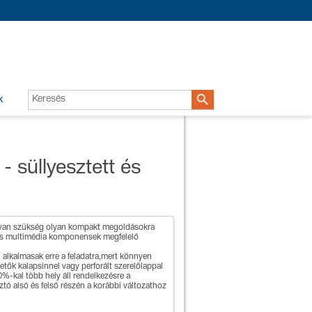

k
- süllyesztett és
n van szükség olyan kompakt megoldásokra
 és multimédia komponensek megfelelő
alkalmasak erre a feladatra,mert könnyen
hetők kalapsinnel vagy perforált szerelőlappal
%-kal több hely áll rendelkezésre a
ztó alsó és felső részén a korábbi változathoz