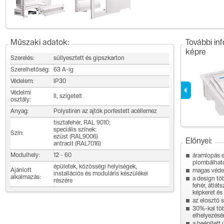
Műszaki adatok:
További in
képre
Szerelés:
süllyesztett és gipszkarton
Szerelhetőség:
63 A-ig
Védelem:
IP30
Védelmi
II, szigetelt
osztály:
Anyag:
Polystiren az ajtók porfestett acéllemez
tisztafehér, RAL 9010;
speciális színek:
Szín:
ezüst (RAL9006)
Előnyei:
antracit (RAL7016)
Modulhely:
12 - 60
áramlopás el
plombálhat
épületek, közösségi helyiségek,
Ajánlott
magas védett
installációs és moduláris készülékei
alkalmazás:
a design töb
részére
fehér, átlá
képkeret és 
az elosztó 
30%-kal töb
elhelyezésér