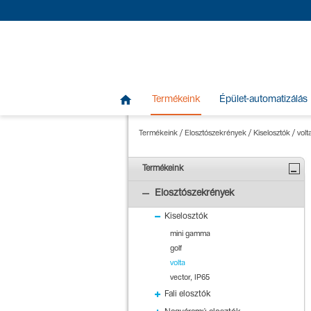

Termékeink
Épület-automatizálás
Termékeink
/
Elosztószekrények
/
Kiselosztók
/
volt
Termékeink
Elosztószekrények
Kiselosztók
mini gamma
golf
volta
vector, IP65
Fali elosztók