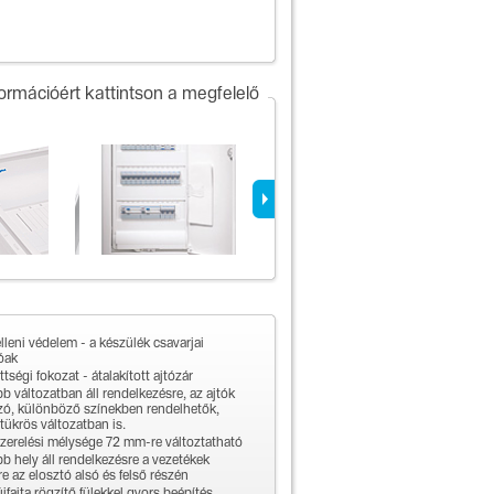
formációért kattintson a megfelelő
leni védelem - a készülék csavarjai
óak
ségi fokozat - átalakított ajtózár
b változatban áll rendelkezésre, az ajtók
tszó, különböző színekben rendelhetők,
tükrös változatban is.
szerelési mélysége 72 mm-re változtatható
b hely áll rendelkezésre a vezetékek
e az elosztó alsó és felső részén