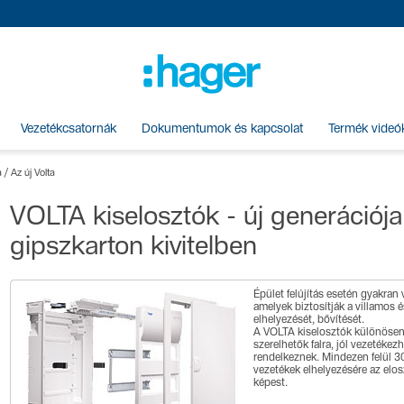
Vezetékcsatornák
Dokumentumok és kapcsolat
Termék videó
a
/
Az új Volta
VOLTA kiselosztók - új generációja 
gipszkarton kivitelben
Épület felújítás esetén gyakra
amelyek biztosítják a villamos
elhelyezését, bővítését.
A VOLTA kiselosztók különösen 
szerelhetők falra, jól vezetékez
rendelkeznek. Mindezen felül 30
vezetékek elhelyezésére az elos
képest.