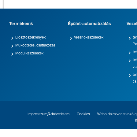
Termékeink
Épület-automatizálás
Veze



Elosztószekrények
Vezérlőkészülékek
te
Pa

Működtetés, csatlakozás

te

Modulkészülékek

te
ve

te
cs
Impresszum/Adatvédelem
Cookies
Weboldalra vonatkozó gl
S