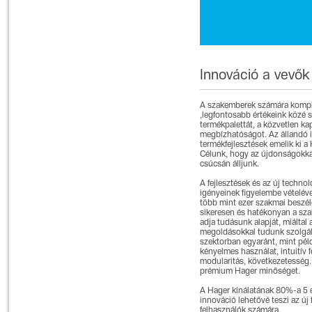
Innováció a vevők
A szakemberek számára komplet
,legfontosabb értékeink közé 
termékpalettát, a közvetlen ka
megbízhatóságot. Az állandó 
termékfejlesztések emelik ki a H
Célunk, hogy az újdonságokkal 
csúcsán álljunk.
A fejlesztések és az új techno
igényeinek figyelembe vételéve
több mint ezer szakmai beszélg
sikeresen és hatékonyan a sza
adja tudásunk alapját, miáltal 
megoldásokkal tudunk szolgálni
szektorban egyaránt, mint péld
kényelmes használat, intuitív f
modularitás, következetesség. 
prémium Hager minőséget.
A Hager kínálatának 80%-a 5 é
innováció lehetővé teszi az új
felhasználók számára.