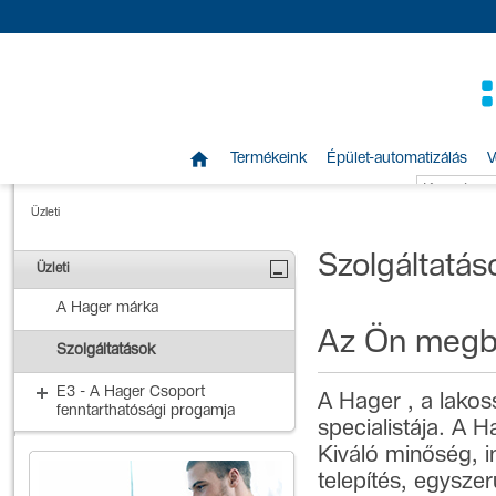

Termékeink
Épület-automatizálás
V
Üzleti
Szolgáltatás
Üzleti
A Hager márka
Az Ön megbí
Szolgáltatások
E3 - A Hager Csoport
A Hager , a lakos
fenntarthatósági progamja
specialistája. A 
Kiváló minőség, i
telepítés, egysze