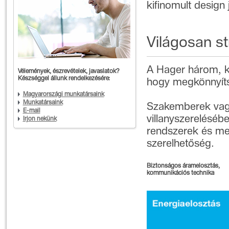
kifinomult design 
Világosan st
A Hager három, kü
Vélemények, észrevételek, javaslatok?
Készséggel állunk rendelkezésére:
hogy megkönnyítse
Magyarországi munkatársaink
Munkatársaink
Szakemberek vagy
E-mail
villanyszerelésé
Írjon nekünk
rendszerek és me
szerelhetőség.
Biztonságos áramelosztás,
kommunikációs technika