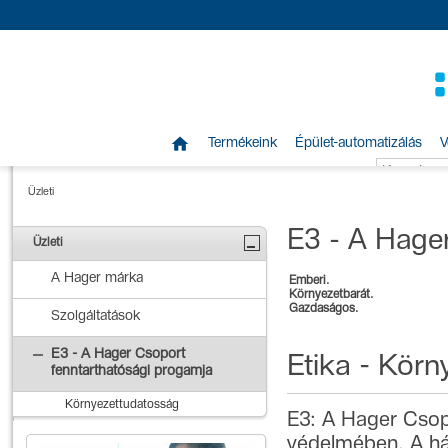

Termékeink
Épület-automatizálás
V
Üzleti
E3 - A Hager
Üzleti
A Hager márka
Emberi.
Környezetbarát.
Gazdaságos.
Szolgáltatások
E3 - A Hager Csoport
Etika - Körn
fenntarthatósági progamja
Környezettudatosság
E3: A Hager Csop
védelmében. A hár