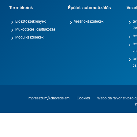
Termékeink
Épület-automatizálás
Veze



Elosztószekrények
Vezérlőkészülékek
te
Pa

Működtetés, csatlakozás

te

Modulkészülékek

te
ve

te
cs
Impresszum/Adatvédelem
Cookies
Weboldalra vonatkozó gl
S