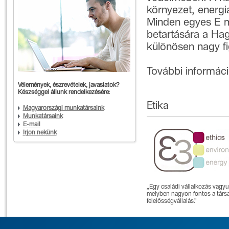
környezet, energi
Minden egyes E m
betartására a Ha
különösen nagy fi
További informáci
Vélemények, észrevételek, javaslatok?
Készséggel állunk rendelkezésére:
Etika
Magyarországi munkatársaink
Munkatársaink
E-mail
Írjon nekünk
„Egy családi vállalkozás vagyu
melyben nagyon fontos a társ
felelősségvállalás.”